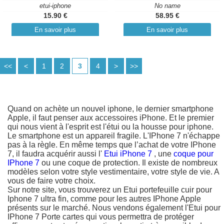
etui-iphone
No name
15.90 €
58.95 €
En savoir plus
En savoir plus
<<
<
1
2
3
4
>
>>
Quand on achète un nouvel iphone, le dernier smartphone
Apple, il faut penser aux accessoires iPhone. Et le premier
qui nous vient à l'esprit est l'étui ou la housse pour iphone.
Le smartphone est un appareil fragile. L'IPhone 7 n'échappe
pas à la règle. En même temps que l’achat de votre IPhone
7, il faudra acquérir aussi l'
Etui iPhone 7
, une
coque pour
IPhone 7
ou une coque de protection. Il existe de nombreux
modèles selon votre style vestimentaire, votre style de vie. A
vous de faire votre choix.
Sur notre site, vous trouverez un Etui portefeuille cuir pour
Iphone 7 ultra fin, comme pour les autres IPhone Apple
présents sur le marché. Nous vendons également l'Etui pour
IPhone 7 Porte cartes qui vous permettra de protéger