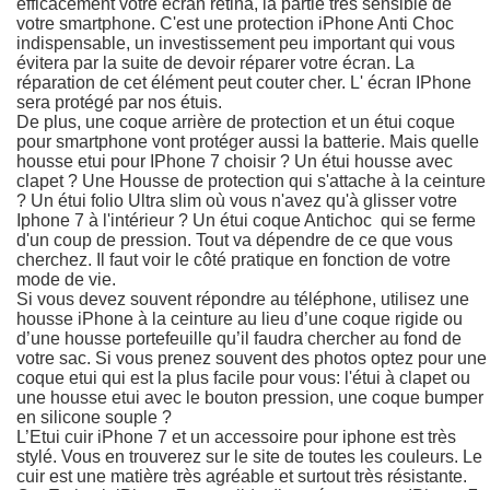
efficacement votre écran retina, la partie très sensible de
votre smartphone. C'est une protection iPhone Anti Choc
indispensable, un investissement peu important qui vous
évitera par la suite de devoir réparer votre écran. La
réparation de cet élément peut couter cher. L' écran IPhone
sera protégé par nos étuis.
De plus, une coque arrière de protection et un étui coque
pour smartphone vont protéger aussi la batterie. Mais quelle
housse etui pour IPhone 7 choisir ? Un étui housse avec
clapet ? Une Housse de protection qui s'attache à la ceinture
? Un étui folio Ultra slim où vous n'avez qu'à glisser votre
Iphone 7 à l'intérieur ? Un étui coque Antichoc qui se ferme
d'un coup de pression. Tout va dépendre de ce que vous
cherchez. Il faut voir le côté pratique en fonction de votre
mode de vie.
Si vous devez souvent répondre au téléphone, utilisez une
housse iPhone à la ceinture au lieu d’une coque rigide ou
d’une housse portefeuille qu’il faudra chercher au fond de
votre sac. Si vous prenez souvent des photos optez pour une
coque etui qui est la plus facile pour vous: l'étui à clapet ou
une housse etui avec le bouton pression, une coque bumper
en silicone souple ?
L’Etui cuir iPhone 7 et un accessoire pour iphone est très
stylé. Vous en trouverez sur le site de toutes les couleurs. Le
cuir est une matière très agréable et surtout très résistante.