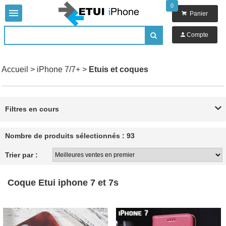
0


Panier

Compte

Accueil
>
iPhone 7/7+
>
Etuis et coques
Filtres en cours

Nombre de produits sélectionnés : 93
Trier par :
Coque Etui iphone 7 et 7s