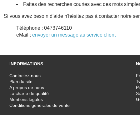
Faites des recherches courtes avec des mots simple
Si vous avez besoin d'aide n'hésitez pas à contacter notre se
Téléphone : 0473746110
eMail :
envoyer un message au service client
INFORMATIONS
N
Contactez-nous
F
Plan du site
T
A propos de nous
Pi
La charte de qualité
Sc
Mentions légales
G
Conditions générales de vente