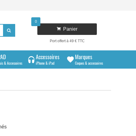
0

Panier

Port offert à 49 € TTC
PAD
Accessoires
Marques
uis & Accessoires
iPhone & iPad
Coques & accessoires
hés