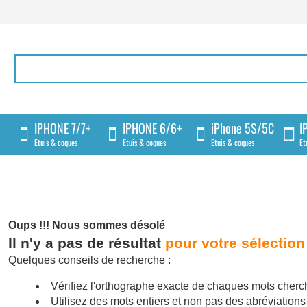
IPHONE 7/7+
IPHONE 6/6+
iPhone 5S/5C
I
Etuis & coques
Etuis & coques
Etuis & coques
Et
Oups !!!
Nous sommes désolé
Il n'y a pas de résultat
pour votre sélection
Quelques conseils de recherche :
Vérifiez l'orthographe exacte de chaques mots cherc
Utilisez des mots entiers et non pas des abréviations