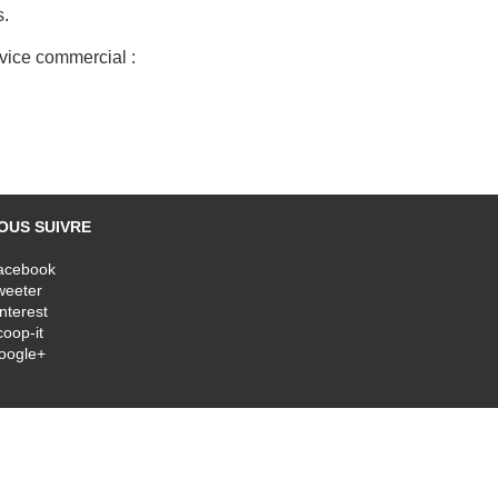
s.
rvice commercial :
OUS SUIVRE
acebook
weeter
nterest
oop-it
oogle+