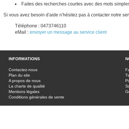
Faites des recherches courtes avec des mots simple
Si vous avez besoin d'aide n'hésitez pas à contacter notre se
Téléphone : 0473746110
eMail :
envoyer un message au service client
INFORMATIONS
N
Contactez-nous
F
Plan du site
T
A propos de nous
Pi
La charte de qualité
Sc
Mentions légales
G
Conditions générales de vente