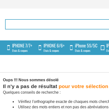
IPHONE 7/7+
IPHONE 6/6+
iPhone 5S/5C
I
Etuis & coques
Etuis & coques
Etuis & coques
Et
Oups !!!
Nous sommes désolé
Il n'y a pas de résultat
pour votre sélection
Quelques conseils de recherche :
Vérifiez l'orthographe exacte de chaques mots cherc
Utilisez des mots entiers et non pas des abréviations