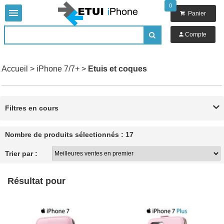
0


Panier

Compte

Accueil
>
iPhone 7/7+
>
Etuis et coques
Filtres en cours

Nombre de produits sélectionnés : 17
Trier par :
Résultat pour