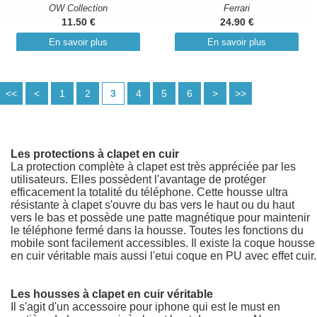
OW Collection
Ferrari
11.50 €
24.90 €
En savoir plus
En savoir plus
<<
<
1
2
3
4
5
6
>
>>
Les protections à clapet en cuir
La protection complète à clapet est très appréciée par les
utilisateurs. Elles possèdent l'avantage de protéger
efficacement la totalité du téléphone. Cette housse ultra
résistante à clapet s'ouvre du bas vers le haut ou du haut
vers le bas et possède une patte magnétique pour maintenir
le téléphone fermé dans la housse. Toutes les fonctions du
mobile sont facilement accessibles. Il existe la coque housse
en cuir véritable mais aussi l'etui coque en PU avec effet cuir.
Les housses à clapet en cuir véritable
Il s'agit d'un accessoire pour iphone qui est le must en