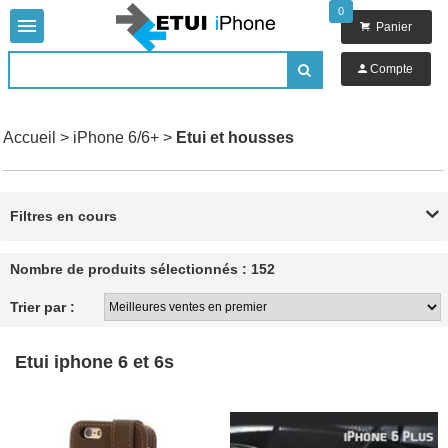
0


Panier

Compte

Accueil
>
iPhone 6/6+
>
Etui et housses
Filtres en cours

Nombre de produits sélectionnés : 152
Trier par :
Etui iphone 6 et 6s