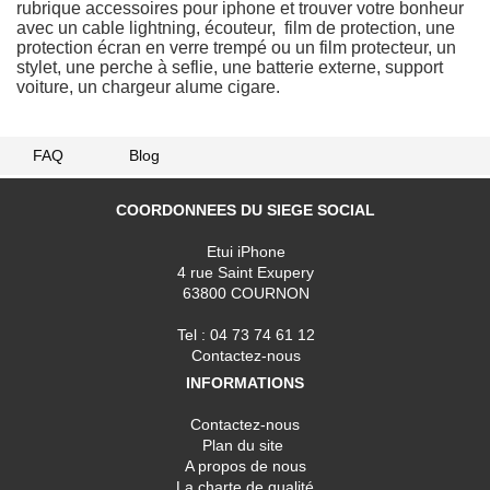
rubrique accessoires pour iphone et trouver votre bonheur
avec un cable lightning, écouteur, film de protection, une
protection écran en verre trempé ou un film protecteur, un
stylet, une perche à seflie, une batterie externe, support
voiture, un chargeur alume cigare.
FAQ
Blog
COORDONNEES DU SIEGE SOCIAL
Etui iPhone
4 rue Saint Exupery
63800 COURNON
Tel : 04 73 74 61 12
Contactez-nous
INFORMATIONS
Contactez-nous
Plan du site
A propos de nous
La charte de qualité