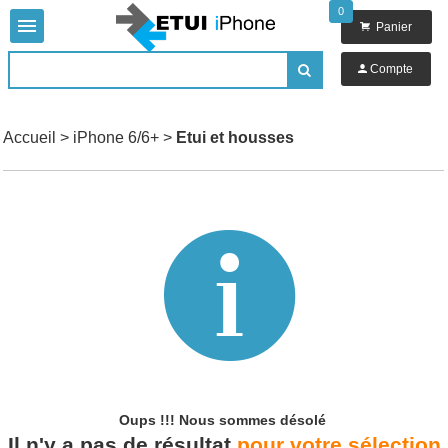
0


Panier

Compte

Accueil
>
iPhone 6/6+
>
Etui et housses

Oups !!!
Nous sommes désolé
Il n'y a pas de résultat
pour votre sélection