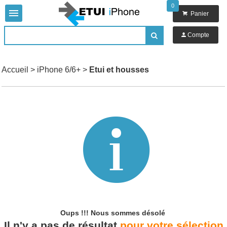
0


Panier

Compte

Accueil
>
iPhone 6/6+
>
Etui et housses

Oups !!!
Nous sommes désolé
Il n'y a pas de résultat
pour votre sélection