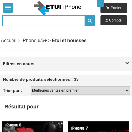
0


Panier

Compte

Accueil
>
iPhone 6/6+
>
Etui et housses
Filtres en cours

Nombre de produits sélectionnés : 33
Trier par :
Résultat pour