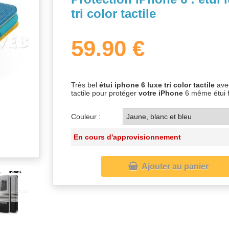
tri color tactile
59.90 €
Très bel
étui iphone 6 luxe
tri color tactile
ave
tactile pour protéger
votre iPhone
6 même étui 
Couleur :
En cours d'approvisionnement

Ajouter au panier