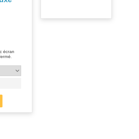
c écran
fermé.