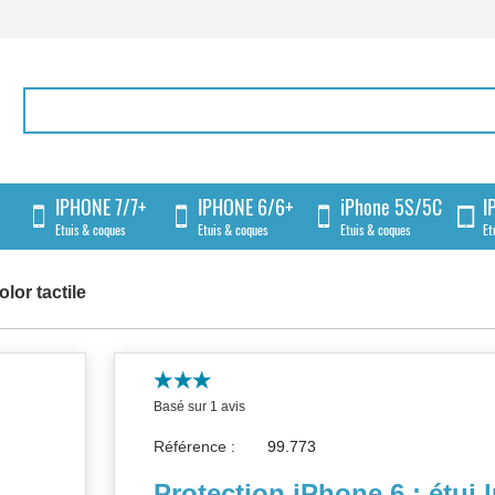
IPHONE 7/7+
IPHONE 6/6+
iPhone 5S/5C
I
Etuis & coques
Etuis & coques
Etuis & coques
Et
olor tactile
Basé sur 1 avis
Référence :
Protection iPhone 6 : étui 