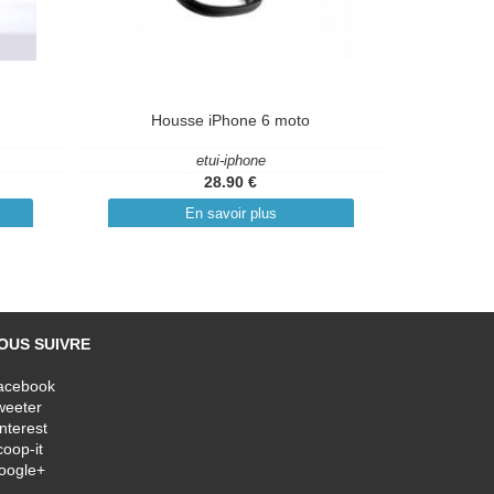
Housse iPhone 6 moto
etui-iphone
28.90 €
En savoir plus
OUS SUIVRE
acebook
weeter
nterest
oop-it
oogle+