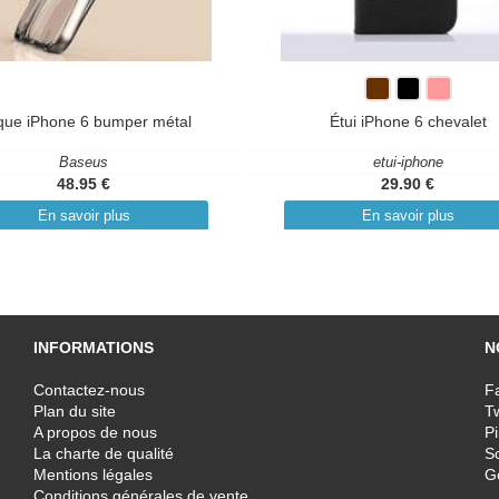
ue iPhone 6 bumper métal
Étui iPhone 6 chevalet
Baseus
etui-iphone
48.95 €
29.90 €
En savoir plus
En savoir plus
INFORMATIONS
N
Contactez-nous
F
Plan du site
T
A propos de nous
Pi
La charte de qualité
Sc
Mentions légales
G
Conditions générales de vente