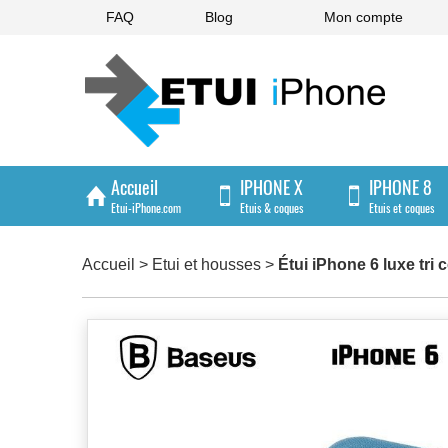
FAQ
Blog
Mon compte
Accueil
IPHONE X
IPHONE 8
Etui-iPhone.com
Etuis & coques
Etuis et coques
IPHONE 4/4S
Accueil
>
Etui et housses
>
Étui iPhone 6 luxe tri c
Etuis et coques