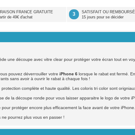
VRAISON FRANCE GRATUITE
SATISFAIT OU REMBOURS
3
artir de 49€ d'achat
15 jours pour se décider
de une découpe avec vitre clear pour protéger votre écran tout en voyan
ous pouvez déverrouiller votre
iPhone 6
lorsque le rabat est fermé. En
nts sans avoir à ouvrir le rabat à chaque fois !
otection complète et haute qualité. Les coloris tri color sont origniau
se de la découpe ronde pour vous laisser apparaitre le logo de votre i
 pour protéger encore plus efficacement la face avant de votre iPhone
us ne pourrez plus vous en passer !