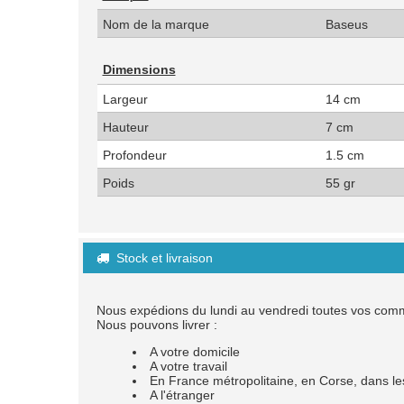
Nom de la marque
Baseus
Dimensions
Largeur
14 cm
Hauteur
7 cm
Profondeur
1.5 cm
Poids
55 gr
Stock et livraison

Nous expédions du lundi au vendredi toutes vos co
Nous pouvons livrer :
A votre domicile
A votre travail
En France métropolitaine, en Corse, dans
A l'étranger