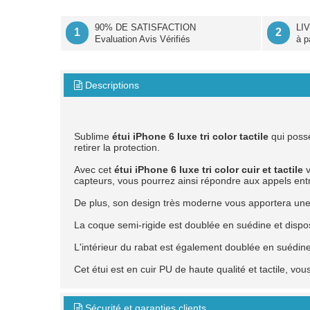
90% DE SATISFACTION
LI
1
2
Evaluation Avis Vérifiés
à p
Descriptions

Sublime
étui iPhone 6 luxe tri color tactile
qui possè
retirer la protection.
Avec cet
étui iPhone 6 luxe tri color cuir et tactile
v
capteurs, vous pourrez ainsi répondre aux appels entra
De plus, son design très moderne vous apportera une pr
La coque semi-rigide est doublée en suédine et dispo
L'intérieur du rabat est également doublée en suédine
Cet étui est en cuir PU de haute qualité et tactile, vo
Sécurité et garanties clients
