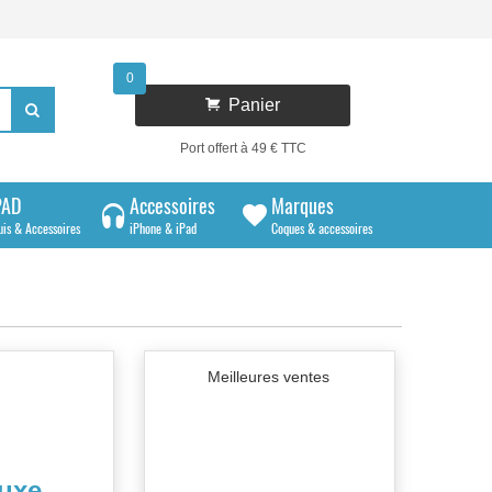
0

Panier

Port offert à 49 € TTC
PAD
Accessoires
Marques
uis & Accessoires
iPhone & iPad
Coques & accessoires
Meilleures ventes
luxe