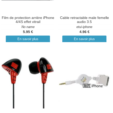
Film de protection arrière iPhone
Cable retractable male femelle
4/4S effet vitrail
audio 3.5
No name
etui-iphone
5.95 €
4.96 €
En savoir plus
En savoir plus