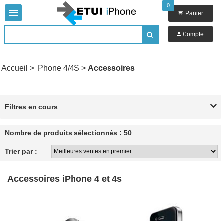
0


Panier

Compte

Accueil
>
iPhone 4/4S
>
Accessoires
Filtres en cours

Nombre de produits sélectionnés : 50
Trier par :
Accessoires iPhone 4 et 4s