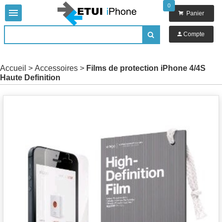
0


Panier

Compte

Accueil
>
Accessoires
>
Films de protection iPhone 4/4S
Haute Definition