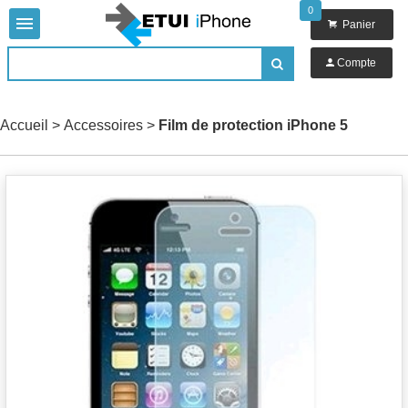
0


Panier

Compte

Accueil
>
Accessoires
>
Film de protection iPhone 5