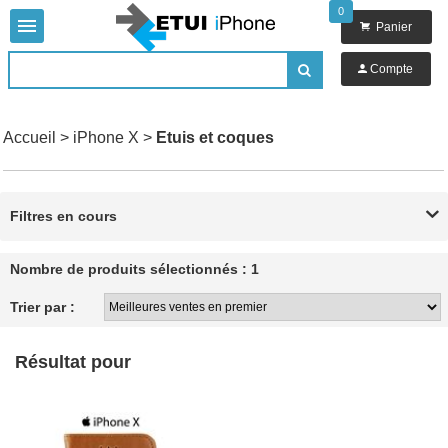
0


Panier

Compte

Accueil
>
iPhone X
>
Etuis et coques
Filtres en cours

Nombre de produits sélectionnés : 1
Trier par :
Résultat pour