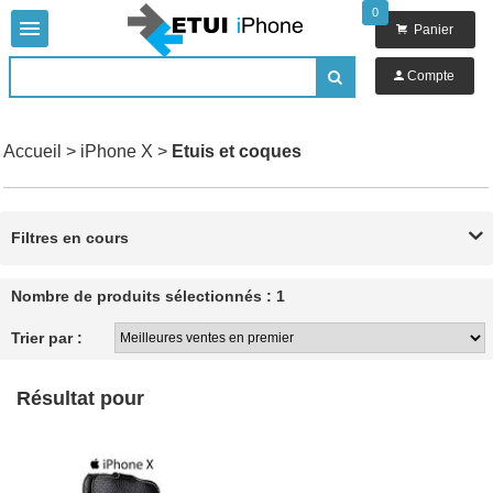
0


Panier

Compte

Accueil
>
iPhone X
>
Etuis et coques
Filtres en cours

Nombre de produits sélectionnés : 1
Trier par :
Résultat pour