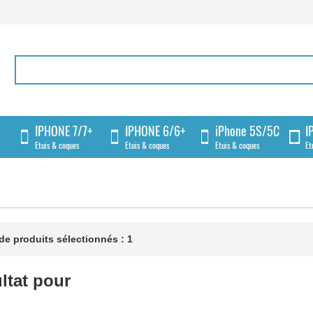
IPHONE 7/7+
IPHONE 6/6+
iPhone 5S/5C
I
Etuis & coques
Etuis & coques
Etuis & coques
Et
e produits sélectionnés : 1
ltat pour