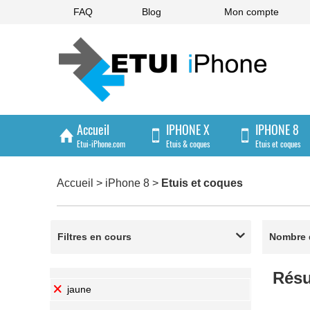
FAQ
Blog
Mon compte
Accueil
IPHONE X
IPHONE 8
Etui-iPhone.com
Etuis & coques
Etuis et coques
IPHONE 4/4S
Accueil
>
iPhone 8
>
Etuis et coques
Etuis et coques
Filtres en cours

Nombre d
Résu
jaune