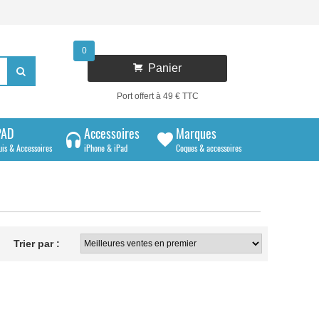
0

Panier

Port offert à 49 € TTC
PAD
Accessoires
Marques
uis & Accessoires
iPhone & iPad
Coques & accessoires
Trier par :