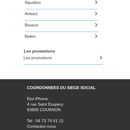
Aquabox
Artwizz
Baseus
Belkin
Beyzacases
Les promotions
Les promotions
Blueway
BMW
Capdase
COORDONNEES DU SIEGE SOCIAL
Case Mate
Etui iPhone
Chantal Thomass
4 rue Saint Exupery
63800 COURNON
Christian Lacroix
Tel : 04 73 74 61 12
Contactez-nous
Coca Cola