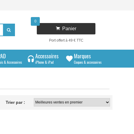
0

Panier

Port offert à 49 € TTC
PAD
Accessoires
Marques
uis & Accessoires
iPhone & iPad
Coques & accessoires
Trier par :