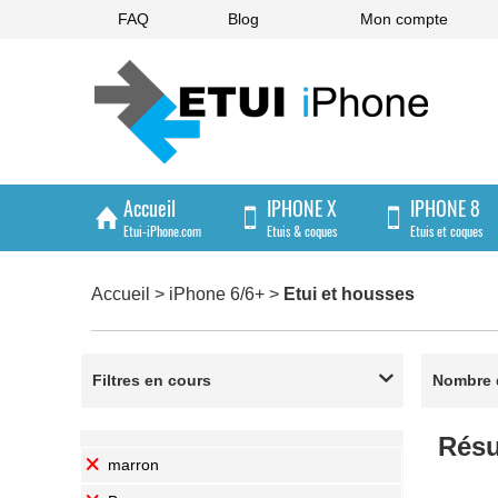
FAQ
Blog
Mon compte
Accueil
IPHONE X
IPHONE 8
Etui-iPhone.com
Etuis & coques
Etuis et coques
IPHONE 4/4S
Accueil
>
iPhone 6/6+
>
Etui et housses
Etuis et coques
Filtres en cours

Nombre d
Résu
marron