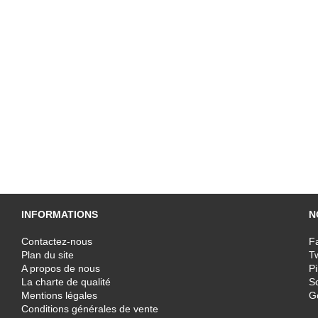
INFORMATIONS
N
Contactez-nous
F
Plan du site
T
A propos de nous
Pi
La charte de qualité
Sc
Mentions légales
G
Conditions générales de vente