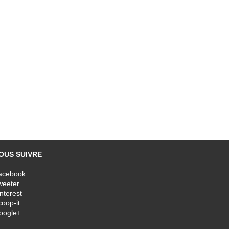
OUS SUIVRE
acebook
weeter
nterest
oop-it
oogle+