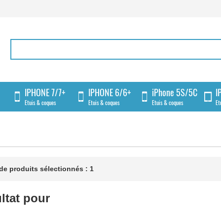
IPHONE 7/7+
IPHONE 6/6+
iPhone 5S/5C
I
Etuis & coques
Etuis & coques
Etuis & coques
Et
e produits sélectionnés : 1
ltat pour