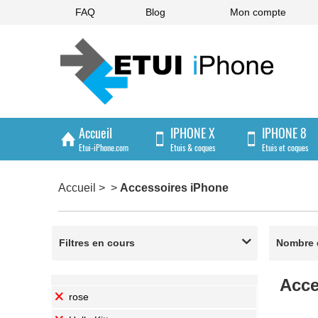
FAQ
Blog
Mon compte
Accueil
IPHONE X
IPHONE 8
Etui-iPhone.com
Etuis & coques
Etuis et coques
IPHONE 4/4S
Accueil
>
>
Accessoires iPhone
Etuis et coques
Filtres en cours

Nombre d
Acce
rose