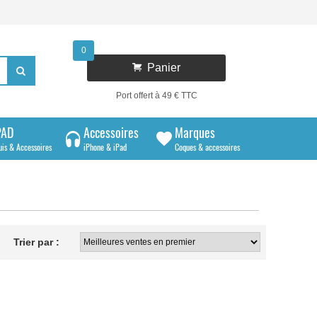
0

Panier

Port offert à 49 € TTC
PAD
Accessoires
Marques
uis & Accessoires
iPhone & iPad
Coques & accessoires
Trier par :