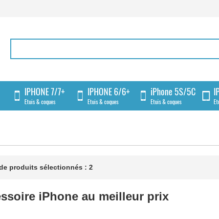
IPHONE 7/7+
IPHONE 6/6+
iPhone 5S/5C
I
Etuis & coques
Etuis & coques
Etuis & coques
Et
e produits sélectionnés : 2
ssoire iPhone au meilleur prix