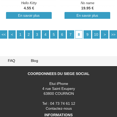
Hello Kitty
No name
4.55 €
19.95 €
En savoir plus
En savoir plus
<<
<
1
2
3
4
5
6
7
8
9
10
>
>>
FAQ
Blog
COORDONNEES DU SIEGE SOCIAL
Etui iPhone
4 rue Saint Exupery
63800 COURNON
Tel : 04 73 74 61 12
Contactez-nous
INFORMATIONS