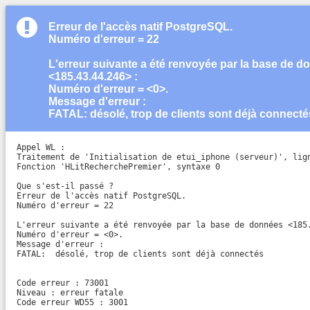
Erreur de l'accès natif PostgreSQL.
Numéro d'erreur = 22
L'erreur suivante a été renvoyée par la base de 
<185.43.44.246> :
Numéro d'erreur = <0>.
Message d'erreur :
FATAL: désolé, trop de clients sont déjà connecté
Appel WL :

Traitement de 'Initialisation de etui_iphone (serveur)', lign
Fonction 'HLitRecherchePremier', syntaxe 0

Que s'est-il passé ?

Erreur de l'accès natif PostgreSQL.

Numéro d'erreur = 22 

L'erreur suivante a été renvoyée par la base de données <185.
Numéro d'erreur = <0>.

Message d'erreur :

FATAL:  désolé, trop de clients sont déjà connectés

Code erreur : 73001

Niveau : erreur fatale

Code erreur WD55 : 3001
