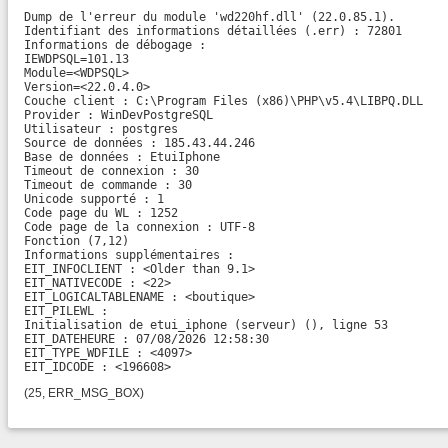
Dump de l'erreur du module 'wd220hf.dll' (22.0.85.1).

Identifiant des informations détaillées (.err) : 72801

Informations de débogage :

IEWDPSQL=101.13

Module=<WDPSQL>

Version=<22.0.4.0>

Couche client : C:\Program Files (x86)\PHP\v5.4\LIBPQ.DLL

Provider : WinDevPostgreSQL

Utilisateur : postgres

Source de données : 185.43.44.246

Base de données : EtuiIphone

Timeout de connexion : 30

Timeout de commande : 30

Unicode supporté : 1

Code page du WL : 1252

Code page de la connexion : UTF-8

Fonction (7,12)

Informations supplémentaires :

EIT_INFOCLIENT : <Older than 9.1>

EIT_NATIVECODE : <22>

EIT_LOGICALTABLENAME : <boutique>

EIT_PILEWL :

Initialisation de etui_iphone (serveur) (), ligne 53

EIT_DATEHEURE : 07/08/2026 12:58:30

EIT_TYPE_WDFILE : <4097>

EIT_IDCODE : <196608>
(25, ERR_MSG_BOX)