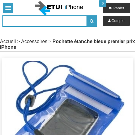
0


Panier

Compte

Accueil
>
Accessoires
>
Pochette étanche bleue premier prix
iPhone