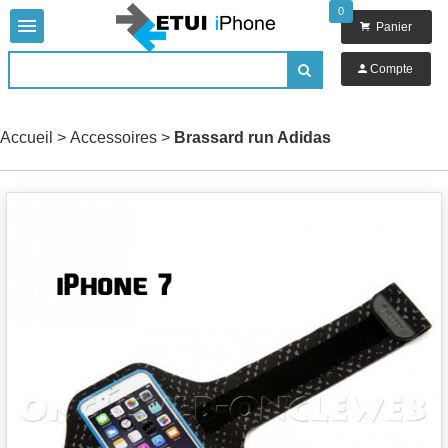
0


Panier

Compte

Accueil
>
Accessoires
>
Brassard run Adidas