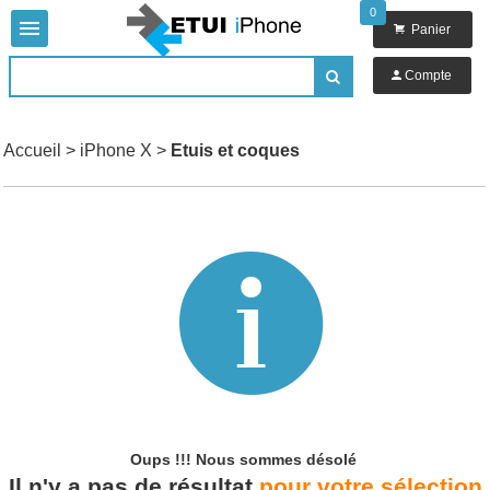
0


Panier

Compte

Accueil
>
iPhone X
>
Etuis et coques

Oups !!!
Nous sommes désolé
Il n'y a pas de résultat
pour votre sélection