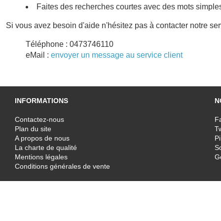
Faites des recherches courtes avec des mots simple
Si vous avez besoin d'aide n'hésitez pas à contacter notre se
Téléphone : 0473746110
eMail :
envoyer un message au service client
INFORMATIONS
N
Contactez-nous
F
Plan du site
T
A propos de nous
Pi
La charte de qualité
Sc
Mentions légales
G
Conditions générales de vente