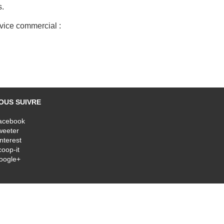
s.
rvice commercial :
OUS SUIVRE
acebook
weeter
nterest
oop-it
oogle+