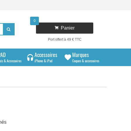
0

Panier

Port offert à 49 € TTC
PAD
Accessoires
Marques
uis & Accessoires
iPhone & iPad
Coques & accessoires
hés