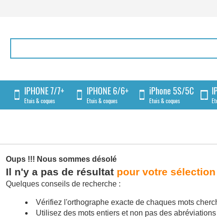
IPHONE 7/7+
IPHONE 6/6+
iPhone 5S/5C
I
Etuis & coques
Etuis & coques
Etuis & coques
Et
Oups !!!
Nous sommes désolé
Il n'y a pas de résultat
pour votre sélection
Quelques conseils de recherche :
Vérifiez l'orthographe exacte de chaques mots cherc
Utilisez des mots entiers et non pas des abréviations