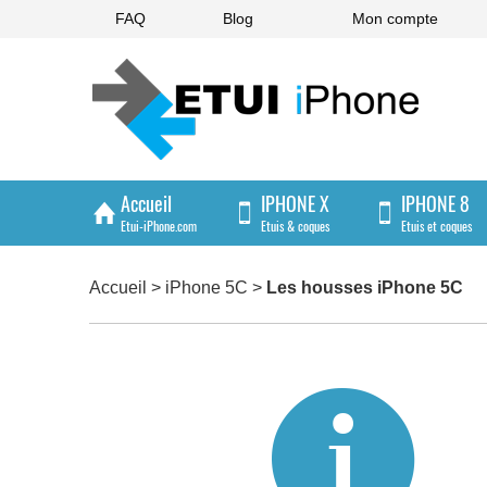
FAQ
Blog
Mon compte
Accueil
IPHONE X
IPHONE 8
Etui-iPhone.com
Etuis & coques
Etuis et coques
IPHONE 4/4S
Accueil
>
iPhone 5C
>
Les housses iPhone 5C
Etuis et coques
