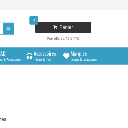
0

Panier

Port offert à 49 € TTC
PAD
Accessoires
Marques
uis & Accessoires
iPhone & iPad
Coques & accessoires
hés