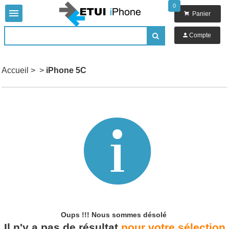
0


Panier

Compte

Accueil
>
>
iPhone 5C

Oups !!!
Nous sommes désolé
Il n'y a pas de résultat
pour votre sélection