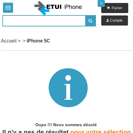
0


Panier

Compte

Accueil
>
>
iPhone 5C

Oups !!!
Nous sommes désolé
Il n'y a pas de résultat
pour votre sélection