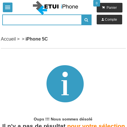
0


Panier

Compte

Accueil
>
>
iPhone 5C

Oups !!!
Nous sommes désolé
Il n'y a pas de résultat
pour votre sélection