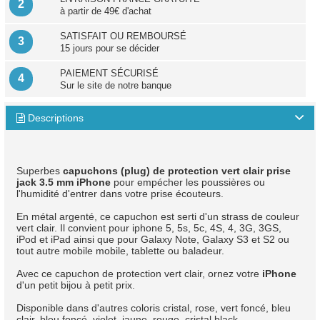
2
à partir de 49€ d'achat
SATISFAIT OU REMBOURSÉ
3
15 jours pour se décider
PAIEMENT SÉCURISÉ
4
Sur le site de notre banque
Descriptions

Superbes
capuchons (plug) de protection vert clair prise
jack 3.5 mm iPhone
pour empécher les poussières ou
l'humidité d'entrer dans votre prise écouteurs.
En métal argenté, ce capuchon est serti d'un strass de couleur
vert clair. Il convient pour iphone 5, 5s, 5c, 4S, 4, 3G, 3GS,
iPod et iPad ainsi que pour Galaxy Note, Galaxy S3 et S2 ou
tout autre mobile mobile, tablette ou baladeur.
Avec ce capuchon de protection vert clair, ornez votre
iPhone
d'un petit bijou à petit prix.
Disponible dans d'autres coloris cristal, rose, vert foncé, bleu
clair, bleu foncé, violet, jaune, rouge, cristal black.