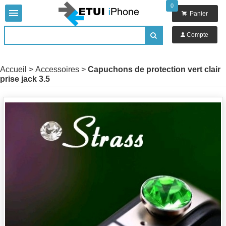
0


Panier

Compte

Accueil
>
Accessoires
>
Capuchons de protection vert clair
prise jack 3.5