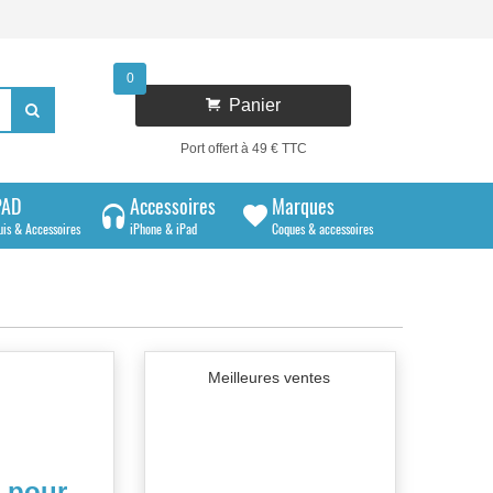
0

Panier

Port offert à 49 € TTC
PAD
Accessoires
Marques
uis & Accessoires
iPhone & iPad
Coques & accessoires
Meilleures ventes
é pour