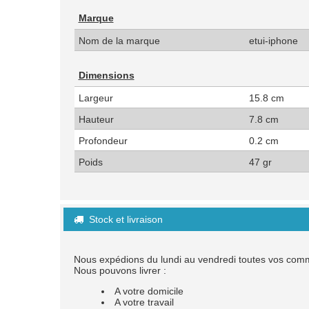
Marque
Nom de la marque
etui-iphone
Dimensions
Largeur
15.8 cm
Hauteur
7.8 cm
Profondeur
0.2 cm
Poids
47 gr
Stock et livraison

Nous expédions du lundi au vendredi toutes vos co
Nous pouvons livrer :
A votre domicile
A votre travail