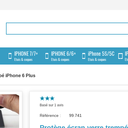
IPHONE 7/7+
IPHONE 6/6+
iPhone 5S/5C
I
Etuis & coques
Etuis & coques
Etuis & coques
Et
pé iPhone 6 Plus
Basé sur 1 avis
Référence :
Protège écran verre tremp