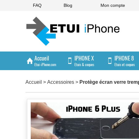
FAQ
Blog
Mon compte
Accueil
IPHONE X
IPHONE 8
Etui-iPhone.com
Etuis & coques
Etuis et coques
IPHONE 4/4S
Accueil
>
Accessoires
>
Protège écran verre trem
Etuis et coques