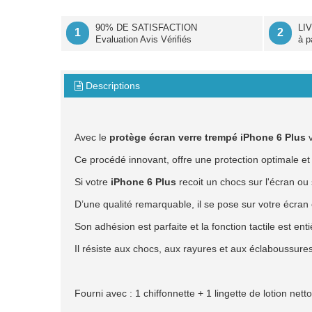
90% DE SATISFACTION
LI
1
2
Evaluation Avis Vérifiés
à p
Descriptions

Avec le
protège écran verre trempé iPhone 6 Plus
v
Ce procédé innovant, offre une protection optimale e
Si votre
iPhone 6 Plus
recoit un chocs sur l'écran ou 
D’une qualité remarquable, il se pose sur votre écran
Son adhésion est parfaite et la fonction tactile est en
Il résiste aux chocs, aux rayures et aux éclaboussures
Fourni avec : 1 chiffonnette + 1 lingette de lotion nett