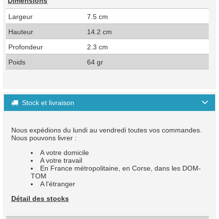
Dimensions
Largeur
7.5 cm
Hauteur
14.2 cm
Profondeur
2.3 cm
Poids
64 gr
Stock et livraison

Nous expédions du lundi au vendredi toutes vos commandes.
Nous pouvons livrer :
A votre domicile
A votre travail
En France métropolitaine, en Corse, dans les DOM-
TOM
A l'étranger
Détail des stocks