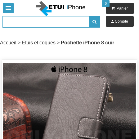
0


Panier

Compte

Accueil
>
Etuis et coques
>
Pochette iPhone 8 cuir