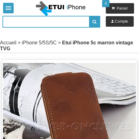
0


Panier

Compte

Accueil
>
iPhone 5/5S/5C
>
Etui iPhone 5c marron vintage
TVG