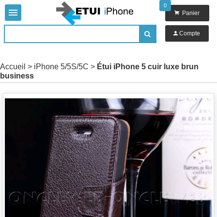
0


Panier

Compte

Accueil
>
iPhone 5/5S/5C
>
Étui iPhone 5 cuir luxe brun
business