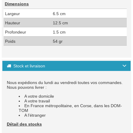
Dimensions
Largeur
6.5 cm
Hauteur
12.5 cm
Profondeur
1.5 cm
Poids
54 gr
Stock et livraison

Nous expédions du lundi au vendredi toutes vos commandes.
Nous pouvons livrer :
A votre domicile
A votre travail
En France métropolitaine, en Corse, dans les DOM-
TOM
A l'étranger
Détail des stocks