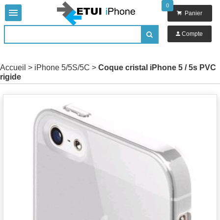
0


Panier

Compte

Accueil
>
iPhone 5/5S/5C
>
Coque cristal iPhone 5 / 5s PVC
rigide