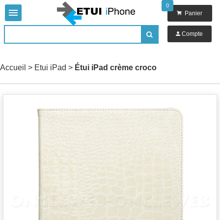
0


Panier

Compte

Accueil
>
Etui iPad
>
Étui iPad crème croco