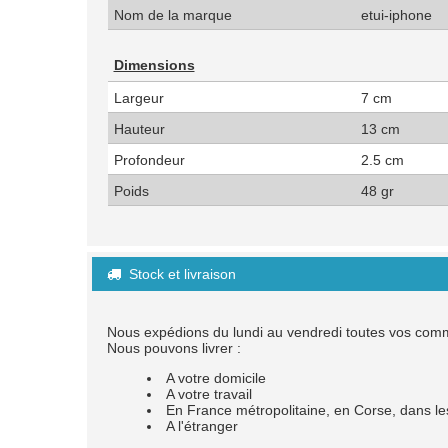
Nom de la marque
etui-iphone
Dimensions
Largeur
7 cm
Hauteur
13 cm
Profondeur
2.5 cm
Poids
48 gr
Stock et livraison

Nous expédions du lundi au vendredi toutes vos co
Nous pouvons livrer :
A votre domicile
A votre travail
En France métropolitaine, en Corse, dans
A l'étranger