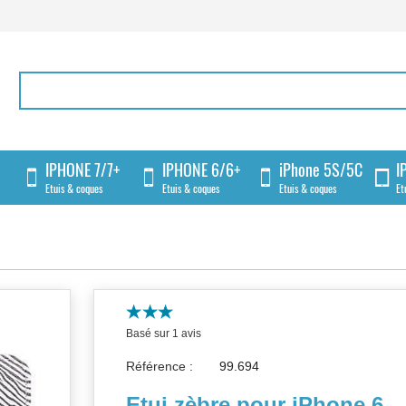
IPHONE 7/7+
IPHONE 6/6+
iPhone 5S/5C
I
Etuis & coques
Etuis & coques
Etuis & coques
Et
Basé sur 1 avis
Référence :
Etui zèbre pour iPhone 6