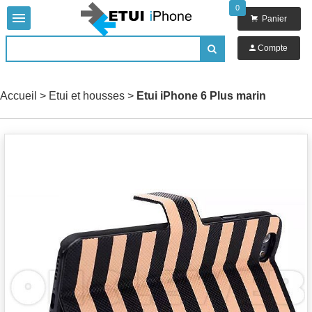
0


Panier

Compte

Accueil
>
Etui et housses
>
Etui iPhone 6 Plus marin