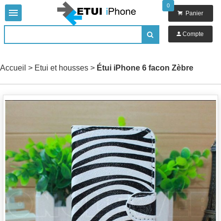
0


Panier

Compte

Accueil
>
Etui et housses
>
Étui iPhone 6 facon Zèbre