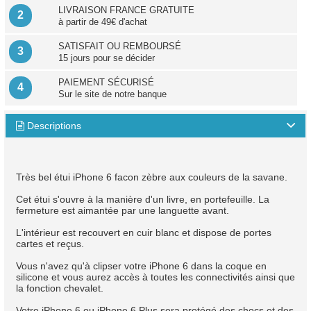
LIVRAISON FRANCE GRATUITE
2
à partir de 49€ d'achat
SATISFAIT OU REMBOURSÉ
3
15 jours pour se décider
PAIEMENT SÉCURISÉ
4
Sur le site de notre banque
Descriptions

Très bel étui iPhone 6 facon zèbre aux couleurs de la savane.
Cet étui s'ouvre à la manière d'un livre, en portefeuille. La
fermeture est aimantée par une languette avant.
L'intérieur est recouvert en cuir blanc et dispose de portes
cartes et reçus.
Vous n'avez qu'à clipser votre iPhone 6 dans la coque en
silicone et vous aurez accès à toutes les connectivités ainsi que
la fonction chevalet.
Votre iPhone 6 ou iPhone 6 Plus sera protégé des chocs et des