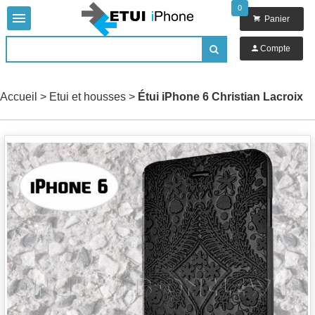
0


Panier

Compte

Accueil
>
Etui et housses
>
Étui iPhone 6 Christian Lacroix