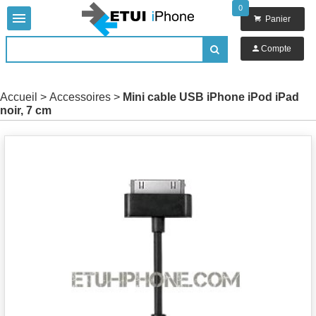
0


Panier

Compte

Accueil
>
Accessoires
>
Mini cable USB iPhone iPod iPad
noir, 7 cm