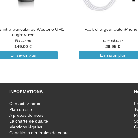
s intra-auriculaires Westone UM1
Pack chargeur auto iPhone
single driver
No name
etui-iphone
149.00 €
29.95 €
En savoir plus
En savoir plus
INFORMATIONS
N
Contactez-nous
F
Plan du site
T
A propos de nous
Pi
La charte de qualité
Sc
Mentions légales
G
Conditions générales de vente