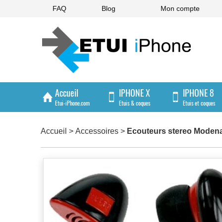
FAQ
Blog
Mon compte
Accueil
IPHONE X
IPHONE 8
Etui-iPhone.com
Etuis & coques
Etuis et coques
IPHONE 4/4S
Accueil
>
Accessoires
>
Ecouteurs stereo Moden
Etuis et coques