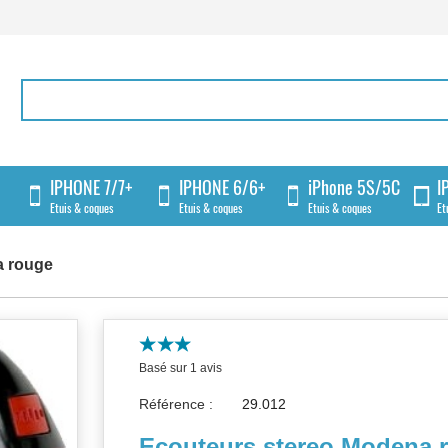
IPHONE 7/7+
IPHONE 6/6+
iPhone 5S/5C
I
Etuis & coques
Etuis & coques
Etuis & coques
Et
a rouge
Basé sur 1 avis
Référence :
Ecouteurs stereo Modena 