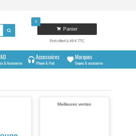
0

Panier

Port offert à 49 € TTC
PAD
Accessoires
Marques
uis & Accessoires
iPhone & iPad
Coques & accessoires
Meilleures ventes
rouge