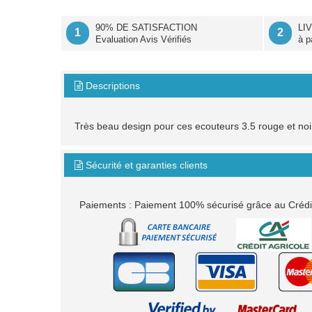
90% DE SATISFACTION
LI
1
2
Evaluation Avis Vérifiés
à p
Descriptions

Très beau design pour ces ecouteurs 3.5 rouge et noir
Sécurité et garanties clients

Paiements : Paiement 100% sécurisé grâce au Crédit 