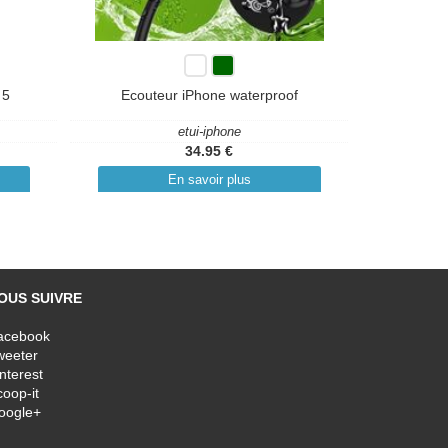
 5
Ecouteur iPhone waterproof
etui-iphone
34.95 €
En savoir plus
OUS SUIVRE
acebook
weeter
nterest
oop-it
oogle+