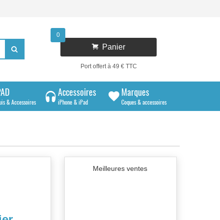
0

Panier

Port offert à 49 € TTC
PAD
Accessoires
Marques
uis & Accessoires
iPhone & iPad
Coques & accessoires
Meilleures ventes
ier