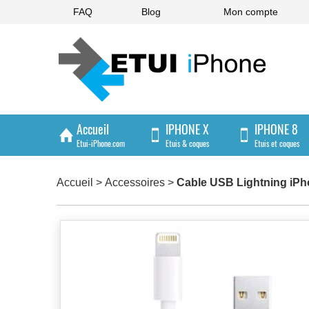
FAQ
Blog
Mon compte
Accueil
IPHONE X
IPHONE 8
Etui-iPhone.com
Etuis & coques
Etuis et coques
IPHONE 4/4S
Accueil
>
Accessoires
>
Cable USB Lightning iPho
Etuis et coques