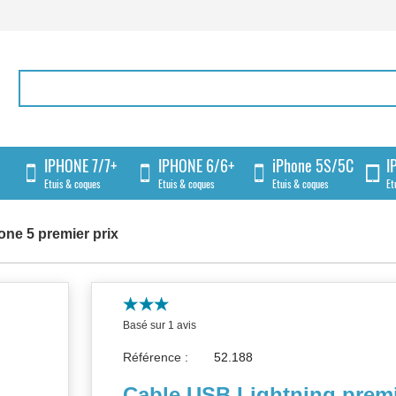
IPHONE 7/7+
IPHONE 6/6+
iPhone 5S/5C
I
Etuis & coques
Etuis & coques
Etuis & coques
Et
ne 5 premier prix
Basé sur 1 avis
Référence :
Cable USB Lightning prem