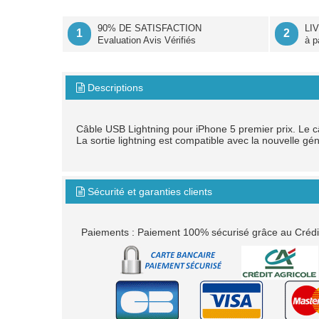
90% DE SATISFACTION
LI
1
2
Evaluation Avis Vérifiés
à p
Descriptions

Câble USB Lightning pour iPhone 5 premier prix. Le c
La sortie lightning est compatible avec la nouvelle g
Sécurité et garanties clients

Paiements : Paiement 100% sécurisé grâce au Crédit 