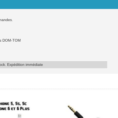
mmandes.
 les DOM-TOM
tock. Expédition immédiate