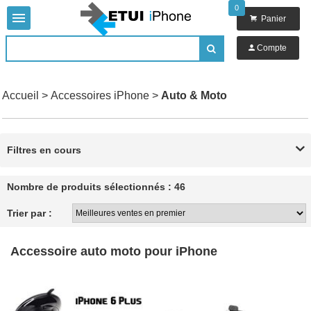
0


Panier

Compte

Accueil
>
Accessoires iPhone
>
Auto & Moto
Filtres en cours

Nombre de produits sélectionnés : 46
Trier par :
Accessoire auto moto pour iPhone