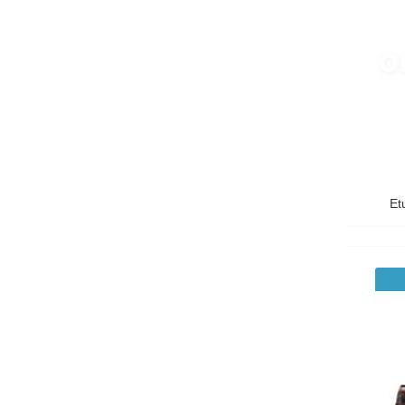
Gecko
Griffin
GUESS
Hello Kitty
Hugo Boss
iLuv
Et
Karl LAGERFELD
Keith Haring
Kenzo
Krusell
Le Tanneur