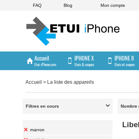
FAQ
Blog
Mon compte
Accueil
IPHONE X
IPHONE 8
Etui-iPhone.com
Etuis & coques
Etuis et coques
IPHONE 4/4S
Accueil
>
La liste des appareils
Etuis et coques
Filtres en cours

Nombre d
Libe
marron