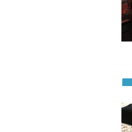
Qdos
Quiksilver
Spigen
Swarovski
Swiss Charger
Switcheasy
Téo Jasmin
The Rolling Stones
Tipx
Trexta
Vespa