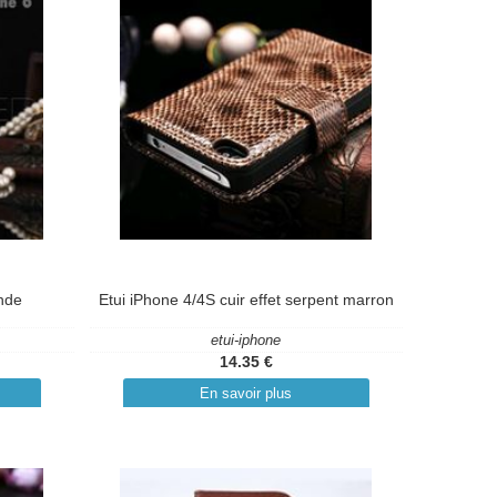
nde
Etui iPhone 4/4S cuir effet serpent marron
etui-iphone
14.35 €
En savoir plus