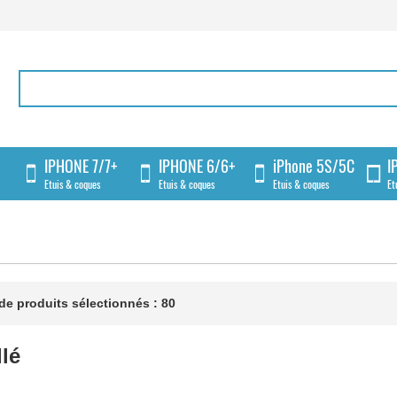
IPHONE 7/7+
IPHONE 6/6+
iPhone 5S/5C
I
Etuis & coques
Etuis & coques
Etuis & coques
Et
e produits sélectionnés : 80
llé