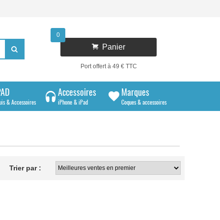
0

Panier

Port offert à 49 € TTC
PAD
Accessoires
Marques
uis & Accessoires
iPhone & iPad
Coques & accessoires
Trier par :