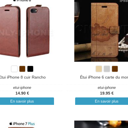
Etui iPhone 8 cuir Rancho
Étui iPhone 6 carte du mo
etui-iphone
etui-iphone
14.90 €
19.95 €
En savoir plus
En savoir plus