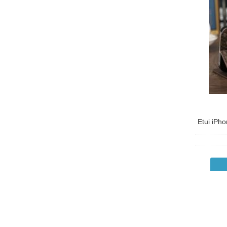
DEVIA
Dexim
Disney
Eden Park
Ejays
Elago
etui-iphone
Etui iPho
Faconnable
Ferrari
Fiat
FUNKO
GEAR4