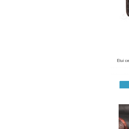
Melkco
Mercedes Benz
Mini
Mobileday
Momo Design
Monster Beats
Etui ce
Muvit
NAF NAF
Nokia
OtterBox
Pierre Cardin
Puro